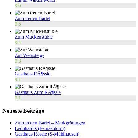
9.6
Zum treuen Bartel
9.5
Zum Muckenstüble
9.4
Zur Weinsteige
9.3
Gasthaus RÃ¶ssle
9.1
Gasthaus Zum RÃ¶ssle
9.1
Neueste Beiträge
Zum treuen Bartel – Markgröningen
Leonhardts (Fernsehturm)
Gasthaus Rössle (S-Mühlhausen)