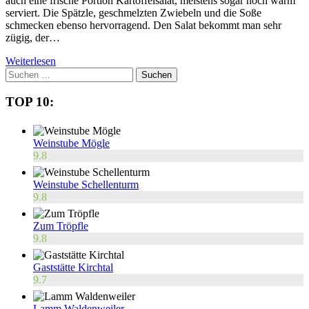
auch eine frische Portion Kartoffelsalat, meistens sogar noch warm
serviert. Die Spätzle, geschmelzten Zwiebeln und die Soße
schmecken ebenso hervorragend. Den Salat bekommt man sehr
zügig, der…
Weiterlesen
Suchen
nach:
TOP 10:
Weinstube Mögle
9.8
Weinstube Schellenturm
9.8
Zum Tröpfle
9.8
Gaststätte Kirchtal
9.7
Lamm Waldenweiler