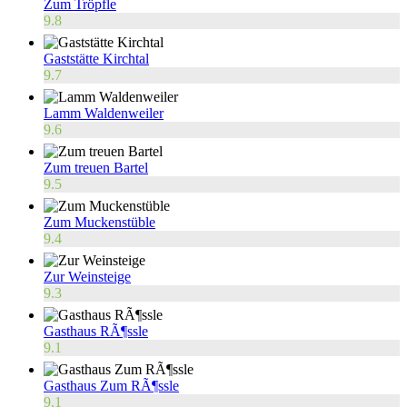
Zum Tröpfle
9.8
Gaststätte Kirchtal
9.7
Lamm Waldenweiler
9.6
Zum treuen Bartel
9.5
Zum Muckenstüble
9.4
Zur Weinsteige
9.3
Gasthaus RÃ¶ssle
9.1
Gasthaus Zum RÃ¶ssle
9.1