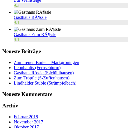
Zur Weinsteige
9.3
Gasthaus RÃ¶ssle
9.1
Gasthaus Zum RÃ¶ssle
9.1
Neueste Beiträge
Zum treuen Bartel – Markgröningen
Leonhardts (Fernsehturm)
Gasthaus Rössle (S-Mühlhausen)
Zum Tröpfle (S-Zuffenhausen)
Lindhälder Stüble (Strümpfelbach)
Neueste Kommentare
Archiv
Februar 2018
November 2017
Oktober 2017