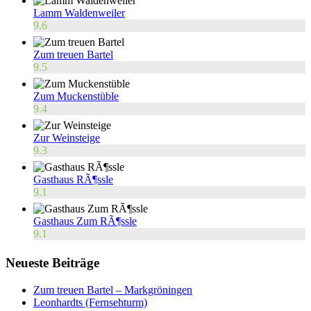
Lamm Waldenweiler
9.6
Zum treuen Bartel
9.5
Zum Muckenstüble
9.4
Zur Weinsteige
9.3
Gasthaus RÃ¶ssle
9.1
Gasthaus Zum RÃ¶ssle
9.1
Neueste Beiträge
Zum treuen Bartel – Markgröningen
Leonhardts (Fernsehturm)