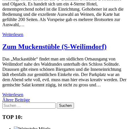
und Olgaeck. Es handelt sich um ein 4-Sterne Hotel,
dementsprechend nobel ist die Einrichtung. Gehobener ist auch die
Bedienung und die exzellente Auswahl an Weinen, die Karte hat
gefühlte 200 Seiten. Als Vorspeise gab es mehrere Brotsorten zur
Auswahl,…
Weiterlesen
Zum Muckenstüble (S-Weilimdorf)
Das „Muckastüble“ findet man am südlichen Ortsausgang von
Weilimdorf nahe des Waldrandes unterhalb des Schloss Solitude.
Draussen gibt einen schönen Biergarten und die Inneneinrichtung
lädt ebenfalls zur gemütlichen Einkehr ein. Der Parkplatz war an
dem Abend sehr voll, evtl. muss man hier etwas kreativ werden. Der
gemischte Salat kommt zügig, ist nicht zu gross und…
Weiterlesen
Beitragsnavigation
Ältere Beiträge
Suchen
nach:
TOP 10: