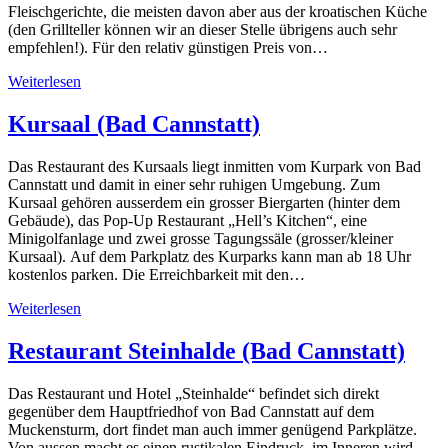
Fleischgerichte, die meisten davon aber aus der kroatischen Küche
(den Grillteller können wir an dieser Stelle übrigens auch sehr
empfehlen!). Für den relativ günstigen Preis von…
Weiterlesen
Kursaal (Bad Cannstatt)
Das Restaurant des Kursaals liegt inmitten vom Kurpark von Bad
Cannstatt und damit in einer sehr ruhigen Umgebung. Zum
Kursaal gehören ausserdem ein grosser Biergarten (hinter dem
Gebäude), das Pop-Up Restaurant „Hell’s Kitchen“, eine
Minigolfanlage und zwei grosse Tagungssäle (grosser/kleiner
Kursaal). Auf dem Parkplatz des Kurparks kann man ab 18 Uhr
kostenlos parken. Die Erreichbarkeit mit den…
Weiterlesen
Restaurant Steinhalde (Bad Cannstatt)
Das Restaurant und Hotel „Steinhalde“ befindet sich direkt
gegenüber dem Hauptfriedhof von Bad Cannstatt auf dem
Muckensturm, dort findet man auch immer genügend Parkplätze.
Von aussen macht es einen rustikalen Eindruck, im Inneren wird