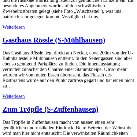
und die rustikale Einrichtung laden zur gemütlichen Einkehr ein. Ein
besonderes Augenmerk wurde auf den schwäbischen
Zwiebelrostbraten gelegt (siehe Foto „Wuschzettel“), was uns
natürlich sehr gelegen kommt. Vorzüglich hat uns…
Weiterlesen
Gasthaus Rössle (S-Mühlhausen)
Das Gasthaus Rössle liegt direkt am Neckar, etwa 200m von der U-
Bahnhaltestelle Mühlhausen entfernt. In den Seitengassen sind aber
ebenso genügend Parkplätze zu finden. Die Innenausstattung
vermittelt zunächst den Charme einer Stammkneipe. Umso mehr
wurden wir vom guten Essen überrascht, das Fleisch des
Rostbratens wurde auf den Punkt zartrosa gegart und hat einen nicht
zu…
Weiterlesen
Zum Tröpfle (S-Zuffenhausen)
Das Tröpfle in Zuffenhausen macht von aussen einen sehr
gemütlichen und rustikalen Eindruck. Beim Betreten der Weinstube
wird man hier nicht enttäuscht: Die verwinkelten Räumlichkeiten