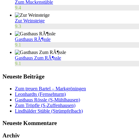
Zum Muckenstüble
9.4
Zur Weinsteige
9.3
Gasthaus RÃ¶ssle
9.1
Gasthaus Zum RÃ¶ssle
9.1
Neueste Beiträge
Zum treuen Bartel – Markgröningen
Leonhardts (Fernsehturm)
Gasthaus Rössle (S-Mühlhausen)
Zum Tröpfle (S-Zuffenhausen)
Lindhälder Stüble (Strümpfelbach)
Neueste Kommentare
Archiv