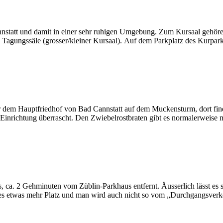
nstatt und damit in einer sehr ruhigen Umgebung. Zum Kursaal gehöre
 Tagungssäle (grosser/kleiner Kursaal). Auf dem Parkplatz des Kurpar
ber dem Hauptfriedhof von Bad Cannstatt auf dem Muckensturm, dort fi
 Einrichtung überrascht. Den Zwiebelrostbraten gibt es normalerweise 
ca. 2 Gehminuten vom Züblin-Parkhaus entfernt. Äusserlich lässt es si
t es etwas mehr Platz und man wird auch nicht so vom „Durchgangsver